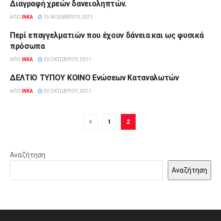
Διαγραφή χρεών δανειοληπτών.
ΔΕΛΤΊΑ ΤΎΠΟΥ
ΑΠΌ
INKA
15 ΝΟΕΜΒΡΊΟΥ, 2011
Περί επαγγελματιών που έχουν δάνεια και ως φυσικά
ΔΕΛΤΊΑ ΤΎΠΟΥ
πρόσωπα
ΑΠΌ
INKA
20 ΟΚΤΩΒΡΊΟΥ, 2011
ΔΕΛΤΙΟ ΤΥΠΟΥ ΚΟΙΝΟ Ενώσεων Καταναλωτών
ΔΕΛΤΊΑ ΤΎΠΟΥ
ΑΠΌ
INKA
20 ΟΚΤΩΒΡΊΟΥ, 2011
1
2
Αναζήτηση
Αναζήτηση