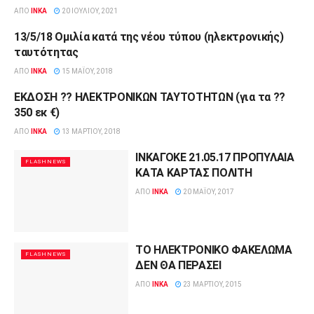
ΑΠΌ
INKA
20 ΙΟΥΛΊΟΥ, 2021
13/5/18 Ομιλία κατά της νέου τύπου (ηλεκτρονικής)
FLASHNEWS
ταυτότητας
ΑΠΌ
INKA
15 ΜΑΪ́ΟΥ, 2018
ΕΚΔΟΣΗ ?? ΗΛΕΚΤΡΟΝΙΚΩΝ ΤΑΥΤΟΤΗΤΩΝ (για τα ??
ΔΕΛΤΊΑ ΤΎΠΟΥ
350 εκ €)
ΑΠΌ
INKA
13 ΜΑΡΤΊΟΥ, 2018
ΙΝΚΑΓΟΚΕ 21.05.17 ΠΡΟΠΥΛΑΙΑ
FLASHNEWS
ΚΑΤΑ ΚΑΡΤΑΣ ΠΟΛΙΤΗ
ΑΠΌ
INKA
20 ΜΑΪ́ΟΥ, 2017
ΤΟ ΗΛΕΚΤΡΟΝΙΚΟ ΦΑΚΕΛΩΜΑ
FLASHNEWS
ΔΕΝ ΘΑ ΠΕΡΑΣΕΙ
ΑΠΌ
INKA
23 ΜΑΡΤΊΟΥ, 2015