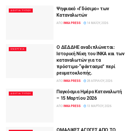
Ψηφιακό «Γδύσιμο» των
ΔΕΛΤΊΑ ΤΎΠΟΥ
Καταναλωτών
ΑΠΌ
INKA PRESS
14 ΜΑΪ́ΟΥ, 2026
Ο ΔΕΔΔΗΕ αναδιπλώνεται:
ΕΝΈΡΓΕΙΑ
Ιστορική Νίκη του ΙΝΚΑ και των
καταναλωτών για τα
πρόστιμα-“φάντασμα” περί
ρευματοκλοπής.
ΑΠΌ
INKA PRESS
28 ΑΠΡΙΛΊΟΥ, 2026
Παγκόσμια Ημέρα Καταναλωτή
ΔΕΛΤΊΑ ΤΎΠΟΥ
– 15 Μαρτίου 2026
ΑΠΌ
INKA PRESS
13 ΜΑΡΤΊΟΥ, 2026
ΟΜΑΔΙΚΕΣ ΑΓΩΓΕΣ ΑΠΟ ΤΟ