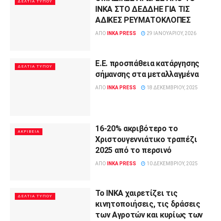
ΔΕΛΤΊΑ ΤΎΠΟΥ
ΙΝΚΑ ΣΤΟ ΔΕΔΔΗΕ ΓΙΑ ΤΙΣ
ΑΔΙΚΕΣ ΡΕΥΜΑΤΟΚΛΟΠΕΣ
ΑΠΌ
INKA PRESS
29 ΙΑΝΟΥΑΡΊΟΥ, 2026
Ε.Ε. προσπάθεια κατάργησης
ΔΕΛΤΊΑ ΤΎΠΟΥ
σήμανσης στα μεταλλαγμένα
ΑΠΌ
INKA PRESS
18 ΔΕΚΕΜΒΡΊΟΥ, 2025
16-20% ακριβότερο το
ΑΚΡΊΒΕΙΑ
Χριστουγεννιάτικο τραπέζι
2025 από το περσινό
ΑΠΌ
INKA PRESS
10 ΔΕΚΕΜΒΡΊΟΥ, 2025
To INKA χαιρετίζει τις
ΔΕΛΤΊΑ ΤΎΠΟΥ
κινητοποιήσεις, τις δράσεις
των Αγροτών και κυρίως των