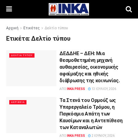
Αρχική
Ετικέτες
Δελτίο τύπου
Ετικέτα:
Δελτίο τύπου
ΔΕΔΔΗΕ – ΔΕΗ: Μια
ΔΕΛΤΊΑ ΤΎΠΟΥ
θεσμοθετημένη μηχανή
αυθαιρεσίας, οικονομικής
αφαίμαξης και ηθικής
διάβρωσης της κοινωνίας.
ΑΠΌ
INKA PRESS
13 ΙΟΥΛΊΟΥ, 2026
Τα Στενά του Ορμούζ ως
ΑΚΡΊΒΕΙΑ
Υπερεργαλείο Τρόμου, η
Παγκόσμια Απάτη των
Καυσίμων και η Αντεπίθεση
των Καταναλωτών
ΑΠΌ
INKA PRESS
2 ΙΟΥΝΊΟΥ, 2026