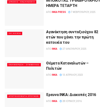
ΜΠΟΪΚΟΤAΖ 19 ΦΕΒΡΟΥΑΡΙΟΥ
ΔΡΆΣΕΙΣ - ΕΚΔΗΛΏΣΕΙΣ
ΗΜEΡΑ ΤΕΤAΡΤΗ
ΑΠΌ
INKA PRESS
7 ΦΕΒΡΟΥΑΡΊΟΥ, 2025
Aγανάκτηση συνταξιούχου 82
3Η ΗΛΙΚΊΑ
ετών που χάνει την πρώτη
κατοικία του
ΑΠΌ
INKA
27 ΙΑΝΟΥΑΡΊΟΥ, 2025
Θέματα Καταναλωτών –
ΕΝΗΜΈΡΩΣΗ - ΣΥΜΒΟΥΛΈΣ
Πολιτών
ΑΠΌ
INKA
13 ΑΠΡΙΛΊΟΥ, 2023
Έρευνα INKA: Διακοπές 2016
ΑΠΟΤΕΛΈΣΜΑΤΑ ΕΡΕΥΝΏΝ
ΑΠΌ
INKA
28 ΙΟΥΝΊΟΥ, 2016