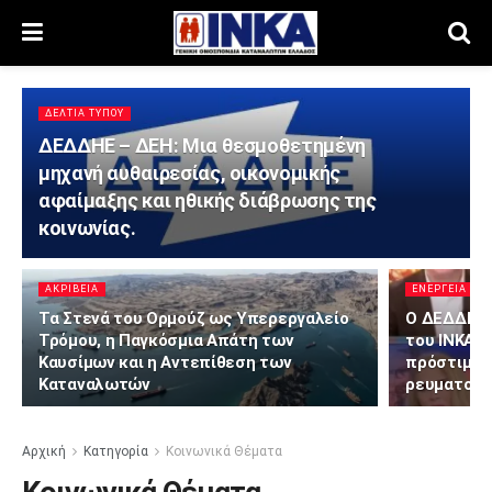
ΔΕΛΤΊΑ ΤΎΠΟΥ
ΔΕΔΔΗΕ – ΔΕΗ: Μια θεσμοθετημένη
μηχανή αυθαιρεσίας, οικονομικής
αφαίμαξης και ηθικής διάβρωσης της
κοινωνίας.
ΑΚΡΊΒΕΙΑ
ΕΝΈΡΓΕΙΑ
Τα Στενά του Ορμούζ ως Υπερεργαλείο
Ο ΔΕΔΔΗΕ 
Τρόμου, η Παγκόσμια Απάτη των
του ΙΝΚΑ κ
Καυσίμων και η Αντεπίθεση των
πρόστιμα-
Καταναλωτών
ρευματοκλ
Αρχική
Κατηγορία
Κοινωνικά Θέματα