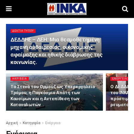
ΔΕΛΤΊΑ ΤΎΠΟΥ
ΔΕΔΔΗΕ – ΔΕΗ: Μια θεσμοθετημένη
μηχανή αυθαιρεσίας, οικονομικής
αφαίμαξης και ηθικής διάβρωσης της
κοινωνίας.
ΑΚΡΊΒΕΙΑ
ΕΝΈΡΓΕΙΑ
Τα Στενά του Ορμούζ ως Υπερεργαλείο
Ο ΔΕΔΔΗΕ 
Τρόμου, η Παγκόσμια Απάτη των
του ΙΝΚΑ κ
Καυσίμων και η Αντεπίθεση των
πρόστιμα-
Καταναλωτών
ρευματοκλ
Αρχική
Κατηγορία
Ενέργεια