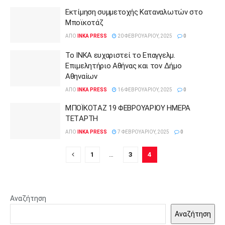
Εκτίμηση συμμετοχής Καταναλωτών στο
Μποϊκοτάζ
ΑΠΌ
INKA PRESS
20 ΦΕΒΡΟΥΑΡΊΟΥ, 2025
0
Το ΙΝΚΑ ευχαριστεί το Επαγγελμ.
Επιμελητήριο Αθήνας και τον Δήμο
Αθηναίων
ΑΠΌ
INKA PRESS
16 ΦΕΒΡΟΥΑΡΊΟΥ, 2025
0
ΜΠΟΪΚΟΤAΖ 19 ΦΕΒΡΟΥΑΡΙΟΥ ΗΜEΡΑ
ΤΕΤAΡΤΗ
ΑΠΌ
INKA PRESS
7 ΦΕΒΡΟΥΑΡΊΟΥ, 2025
0
1
…
3
4
Αναζήτηση
Αναζήτηση