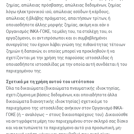
ζημίας, απώλειας πρόσβασης, απώλειας δεδομένων, ζημίας
λόγω ηλεκτρονικού ιού, απώλειας εσόδων ή κέρδους,
απώλειας ή βλάβης πράγματος, απαιτήσεων τρίτων, ή
οποιασδήποτε άλλης μορφής ζημίας, ακόμη και εάν ο
Οργανισμός ΙΝΚΑ-ΓΟΚΕ, τα μέλη του, τα στελέχη του, οι
εργαζόμενοι, οι αντιπρόσωποι και οι συμβεβλημένοι
συνεργάτες του έχουν λάβει γνώση της πιθανότητας τέτοιων
ζημιών ή δαπανών, οι οποίες μπορεί να προκληθούν ή να
σχετίζονται με την χρήση της παρούσας ιστοσελίδας ή
οποιασδήποτε ιστοσελίδας με την οποία αυτή συνδέεται ή του
περιεχομένου της.
Σχετικά με τη χρήση αυτού του ιστότοπου
Όλα τα δικαιώματα (δικαιώματα πνευματικής ιδιοκτησίας,
σχετιζόμενα με βάσεις δεδομένων, και οποιαδήποτε άλλα
δικαιώματα διανοητικής ιδιοκτησίας) σχετικά με το
περιεχόμενο της ιστοσελίδας ανήκουν στον Οργανισμό ΙΝΚΑ-
ΓΟΚΕ (ή – αναλόγως – στους δικαιοπαρόχους του). Δικαιούσθε
να αντιγράφετε μέρη του περιεχομένου στον σκληρό σας δίσκο
και να εκτυπώνετε το περιεχόμενο αυτό για προσωπική, μη-