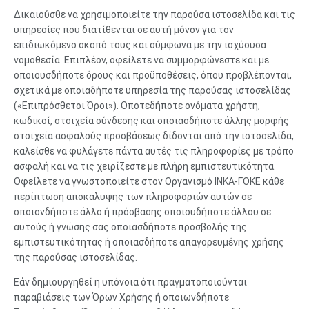
Δικαιούσθε να χρησιμοποιείτε την παρούσα ιστοσελίδα και τις
υπηρεσίες που διατίθενται σε αυτή μόνον για τον
επιδιωκόμενο σκοπό τους και σύμφωνα με την ισχύουσα
νομοθεσία. Επιπλέον, οφείλετε να συμμορφώνεστε και με
οποιουσδήποτε όρους και προϋποθέσεις, όπου προβλέπονται,
σχετικά με οποιαδήποτε υπηρεσία της παρούσας ιστοσελίδας
(«Επιπρόσθετοι Όροι»). Οποτεδήποτε ονόματα χρήστη,
κωδικοί, στοιχεία σύνδεσης και οποιασδήποτε άλλης μορφής
στοιχεία ασφαλούς προσβάσεως δίδονται από την ιστοσελίδα,
καλείσθε να φυλάγετε πάντα αυτές τις πληροφορίες με τρόπο
ασφαλή και να τις χειρίζεστε με πλήρη εμπιστευτικότητα.
Οφείλετε να γνωστοποιείτε στον Οργανισμό ΙΝΚΑ-ΓΟΚΕ κάθε
περίπτωση αποκάλυψης των πληροφοριών αυτών σε
οποιονδήποτε άλλο ή πρόσβασης οποιουδήποτε άλλου σε
αυτούς ή γνώσης σας οποιασδήποτε προσβολής της
εμπιστευτικότητας ή οποιασδήποτε απαγορευμένης χρήσης
της παρούσας ιστοσελίδας.
Εάν δημιουργηθεί η υπόνοια ότι πραγματοποιούνται
παραβιάσεις των Όρων Χρήσης ή οποιωνδήποτε