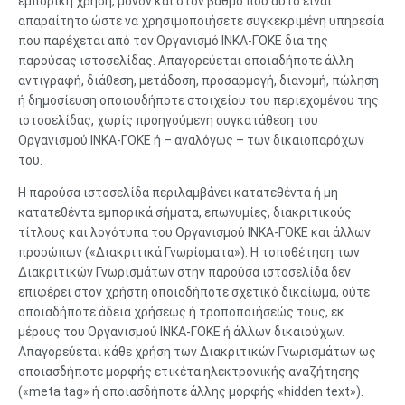
εμπορική χρήση, μόνον και στον βαθμό που αυτό είναι
απαραίτητο ώστε να χρησιμοποιήσετε συγκεκριμένη υπηρεσία
που παρέχεται από τον Οργανισμό ΙΝΚΑ-ΓΟΚΕ δια της
παρούσας ιστοσελίδας. Απαγορεύεται οποιαδήποτε άλλη
αντιγραφή, διάθεση, μετάδοση, προσαρμογή, διανομή, πώληση
ή δημοσίευση οποιουδήποτε στοιχείου του περιεχομένου της
ιστοσελίδας, χωρίς προηγούμενη συγκατάθεση του
Οργανισμού ΙΝΚΑ-ΓΟΚΕ ή – αναλόγως – των δικαιοπαρόχων
του.
Η παρούσα ιστοσελίδα περιλαμβάνει κατατεθέντα ή μη
κατατεθέντα εμπορικά σήματα, επωνυμίες, διακριτικούς
τίτλους και λογότυπα του Οργανισμού ΙΝΚΑ-ΓΟΚΕ και άλλων
προσώπων («Διακριτικά Γνωρίσματα»). Η τοποθέτηση των
Διακριτικών Γνωρισμάτων στην παρούσα ιστοσελίδα δεν
επιφέρει στον χρήστη οποιοδήποτε σχετικό δικαίωμα, ούτε
οποιαδήποτε άδεια χρήσεως ή τροποποιήσεώς τους, εκ
μέρους του Οργανισμού ΙΝΚΑ-ΓΟΚΕ ή άλλων δικαιούχων.
Απαγορεύεται κάθε χρήση των Διακριτικών Γνωρισμάτων ως
οποιασδήποτε μορφής ετικέτα ηλεκτρονικής αναζήτησης
(«meta tag» ή οποιασδήποτε άλλης μορφής «hidden text»).