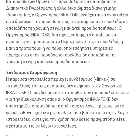
Επιπρόσθετων Όρων ή ότι προσβάλλονται οποιαδήποτε
Διακριτικά Γνωρίσματα ή άλλα δικαιώματα διανοητικής
ιδιοκτησίας, ο Οργανισμός ΙΝΚΑ-ΓΟΚΕ ενδέχεται να αναστείλει
ή να διακόψει την πρόσβασή σας στην παρούσα ιστοσελίδα, σε
οποιαδήποτε χρονική στιγμή και άνευ προειδοποιήσεως. Ο
Οργανισμός ΙΝΚΑ-ΓΟΚΕ διατηρεί, επίσης, το δικαίωμα να
αφαιρεί ή να τροποποιεί το Περιεχόμενο της ιστοσελίδας ή
και να τροποποιεί ή να παύει οποιεσδήποτε υπηρεσίες
παρέχονται στην παρούσα ιστοσελίδα, σε οποιαδήποτε
χρονική στιγμή και άνευ προειδοποιήσεως.
Σύνδεσμοι/Διαμόρφωση
Η παρούσα ιστοσελίδα περιέχει συνδέσμους («links») σε
ιστοσελίδες τρίτων, οι οποίες δεν ανήκουν στον Οργανισμό
ΙΝΚΑ-ΓΟΚΕ. Οι σύνδεσμοι αυτοί τοποθετούνται αποκλειστικώς
για την διευκόλυνσή σας και ο Οργανισμός ΙΝΚΑ-ΓΟΚΕ δεν
υποστηρίζει οποιονδήποτε από τους εν λόγω τρίτους, ούτε
φέρει ευθύνη σχετικά με το υλικό που βρίσκεται στις εν λόγω
ιστοσελίδες, ούτε για την χρήση που εσείς πραγματοποιείτε
σχετικά με τις εν λόγω ιστοσελίδες.