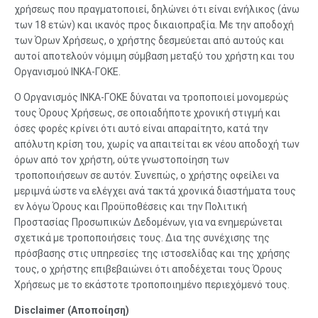
χρήσεως που πραγματοποιεί, δηλώνει ότι είναι ενήλικος (άνω
των 18 ετών) και ικανός προς δικαιοπραξία. Με την αποδοχή
των Όρων Χρήσεως, ο χρήστης δεσμεύεται από αυτούς και
αυτοί αποτελούν νόμιμη σύμβαση μεταξύ του χρήστη και του
Οργανισμού ΙΝΚΑ-ΓΟΚΕ.
Ο Οργανισμός ΙΝΚΑ-ΓΟΚΕ δύναται να τροποποιεί μονομερώς
τους Όρους Χρήσεως, σε οποιαδήποτε χρονική στιγμή και
όσες φορές κρίνει ότι αυτό είναι απαραίτητο, κατά την
απόλυτη κρίση του, χωρίς να απαιτείται εκ νέου αποδοχή των
όρων από τον χρήστη, ούτε γνωστοποίηση των
τροποποιήσεων σε αυτόν. Συνεπώς, ο χρήστης οφείλει να
μεριμνά ώστε να ελέγχει ανά τακτά χρονικά διαστήματα τους
εν λόγω Όρους και Προϋποθέσεις και την Πολιτική
Προστασίας Προσωπικών Δεδομένων, για να ενημερώνεται
σχετικά με τροποποιήσεις τους. Δια της συνέχισης της
πρόσβασης στις υπηρεσίες της ιστοσελίδας και της χρήσης
τους, ο χρήστης επιβεβαιώνει ότι αποδέχεται τους Όρους
Χρήσεως με το εκάστοτε τροποποιημένο περιεχόμενό τους.
Disclaimer (Αποποίηση)