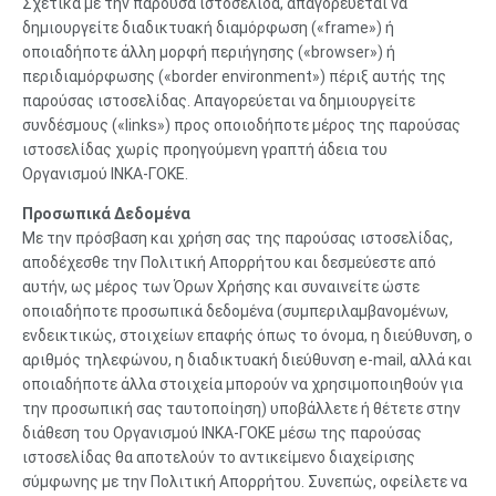
Σχετικά με την παρούσα ιστοσελίδα, απαγορεύεται να
δημιουργείτε διαδικτυακή διαμόρφωση («frame») ή
οποιαδήποτε άλλη μορφή περιήγησης («browser») ή
περιδιαμόρφωσης («border environment») πέριξ αυτής της
παρούσας ιστοσελίδας. Απαγορεύεται να δημιουργείτε
συνδέσμους («links») προς οποιοδήποτε μέρος της παρούσας
ιστοσελίδας χωρίς προηγούμενη γραπτή άδεια του
Οργανισμού ΙΝΚΑ-ΓΟΚΕ.
Προσωπικά Δεδομένα
Με την πρόσβαση και χρήση σας της παρούσας ιστοσελίδας,
αποδέχεσθε την Πολιτική Απορρήτου και δεσμεύεστε από
αυτήν, ως μέρος των Όρων Χρήσης και συναινείτε ώστε
οποιαδήποτε προσωπικά δεδομένα (συμπεριλαμβανομένων,
ενδεικτικώς, στοιχείων επαφής όπως το όνομα, η διεύθυνση, ο
αριθμός τηλεφώνου, η διαδικτυακή διεύθυνση e-mail, αλλά και
οποιαδήποτε άλλα στοιχεία μπορούν να χρησιμοποιηθούν για
την προσωπική σας ταυτοποίηση) υποβάλλετε ή θέτετε στην
διάθεση του Οργανισμού ΙΝΚΑ-ΓΟΚΕ μέσω της παρούσας
ιστοσελίδας θα αποτελούν το αντικείμενο διαχείρισης
σύμφωνης με την Πολιτική Απορρήτου. Συνεπώς, οφείλετε να