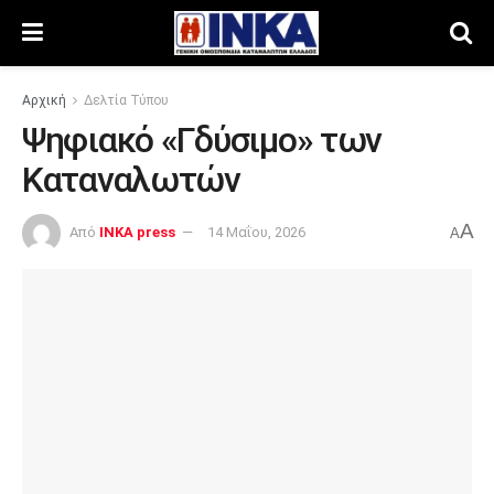
Αρχική
Δελτία Τύπου
Ψηφιακό «Γδύσιμο» των
Καταναλωτών
A
Από
INKA press
14 Μαΐου, 2026
A