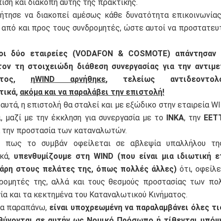
ιση και διακοπή αυτής της πρακτικής.
ήτησε να διακοπεί αμέσως κάθε δυνατότητα επικοινωνίας
από και προς τους συνδρομητές, ώστε αυτοί να προστατευ
οι δύο εταιρείες (
VODAFON
&
COSMOTE
) απάντησαν 
τον τη στοιχειώδη διάθεση συνεργασίας για την αντιμ
τος,
η
WIND
αρνήθηκε
, τελείως αντιδεοντολ
τικά,
ακόμα και να παραλάβει την επιστολή!
υτά, η επιστολή θα σταλεί και με εξώδικο στην εταιρεία WI
, μαζί με την έκκληση για συνεργασία με το
ΙΝΚΑ
, την
ΕΕΤ
α την προστασία των καταναλωτών.
ε πως το συμβάν οφείλεται σε αβλεψία υπαλλήλου της
ικά,
υπενθυμίζουμε στη
WIND
(που είναι μια ιδιωτική ε
χάρη στους πελάτες της, όπως πολλές άλλες)
ότι, οφείλ
ρομητές της, αλλά και τους θεσμούς προστασίας των πο
ία και τα κεκτημένα του Καταναλωτικού Κινήματος.
τα παραπάνω,
είναι υποχρεωμένη να παραλαμβάνει όλες τ
θύνονται σε αυτήν ως Νομικό Πρόσωπο ή τίθενται υπό