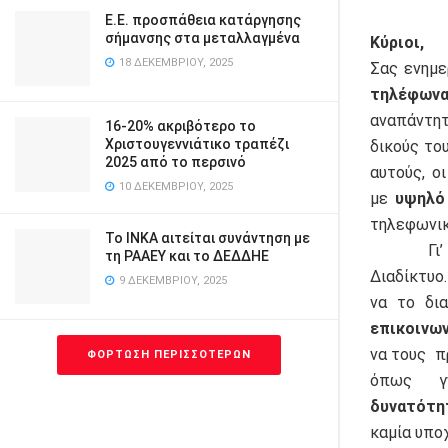
Ε.Ε. προσπάθεια κατάργησης
σήμανσης στα μεταλλαγμένα
Κύριοι,
18 ΔΕΚΕΜΒΡΊΟΥ, 2025
Σας ενημε
τηλέφων
αναπάντητ
16-20% ακριβότερο το
Χριστουγεννιάτικο τραπέζι
δικούς το
2025 από το περσινό
αυτούς, ο
10 ΔΕΚΕΜΒΡΊΟΥ, 2025
με
υψηλό
τηλεφωνικ
Το ΙΝΚΑ αιτείται συνάντηση με
Γι’ αυτή
τη ΡΑΑΕΥ και το ΔΕΔΔΗΕ
Διαδίκτυο
9 ΔΕΚΕΜΒΡΊΟΥ, 2025
να το δι
επικοινω
να τους 
ΦΌΡΤΩΣΗ ΠΕΡΙΣΣΌΤΕΡΩΝ
όπως γ
δυνατότη
καμία υπο