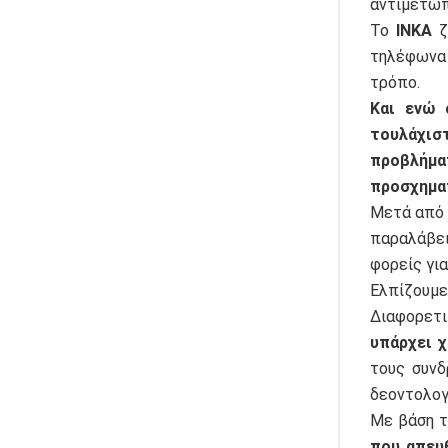
αντιμετώπ
Το
ΙΝΚΑ
ζ
τηλέφωνα 
τρόπο.
Και ενώ 
τουλάχισ
προβλήμα
προσχημα
Μετά από α
παραλάβει
φορείς γι
Ελπίζουμ
Διαφορετ
υπάρχει 
τους συνδ
δεοντολογ
Με βάση 
που απευ