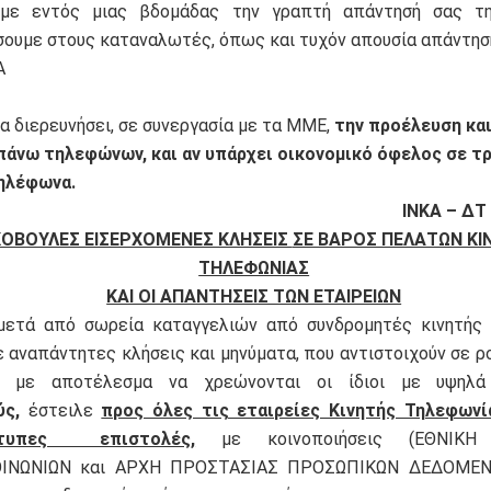
υμε εντός μιας βδομάδας την γραπτή απάντησή σας τ
σουμε στους καταναλωτές, όπως και τυχόν απουσία απάντησ
Α
α διερευνήσει, σε συνεργασία με τα ΜΜΕ,
την προέλευση και
άνω τηλεφώνων, και αν υπάρχει οικονομικό όφελος σε τ
ηλέφωνα.
ΙΝΚΑ – ΔΤ 
ΟΒΟΥΛΕΣ ΕΙΣΕΡΧΟΜΕΝΕΣ ΚΛΗΣΕΙΣ
ΣΕ ΒΑΡΟΣ ΠΕΛΑΤΩΝ ΚΙ
ΤΗΛΕΦΩΝΙΑΣ
ΚΑΙ ΟΙ ΑΠΑΝΤΗΣΕΙΣ ΤΩΝ ΕΤΑΙΡΕΙΩΝ
 μετά από σωρεία καταγγελιών από συνδρομητές κινητής 
ε αναπάντητες κλήσεις και μηνύματα, που αντιστοιχούν σε 
α, με αποτέλεσμα να χρεώνονται οι ίδιοι με υψη
ύς,
έστειλε
προς όλες τις εταιρείες Κινητής Τηλεφωνί
ότυπες επιστολές,
με κοινοποιήσεις (ΕΘΝΙΚΗ
ΙΝΩΝΙΩΝ και ΑΡΧΗ ΠΡΟΣΤΑΣΙΑΣ ΠΡΟΣΩΠΙΚΩΝ ΔΕΔΟΜΕΝΩΝ