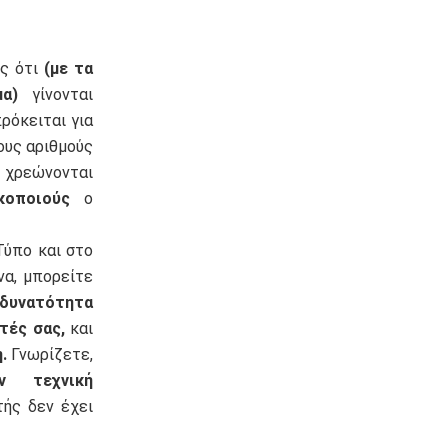
ές ότι
(με τα
α)
γίνονται
ρόκειται για
ους αριθμούς
α χρεώνονται
κοποιούς
ο
ύπο και στο
να, μπορείτε
δυνατότητα
ητές σας,
και
.
Γνωρίζετε,
ν τεχνική
ής δεν έχει