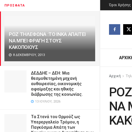
Όροι Χρήσης
ΠΡΌΣΦΑΤΑ
ΡΟΖ ΤΗΛΕΦΩΝΑ :ΤΟ ΙΝΚΑ ΑΠΑΙΤΕΙ
ΝΑ ΜΠΕΙ ΦΡΑΓΗ ΣΤΟΥΣ
ΚΑΚΟΠΟΙΟΥΣ
8 ΔΕΚΕΜΒΡΊΟΥ, 2013
ΑΡΧΙΚ
ΔΕΔΔΗΕ – ΔΕΗ: Μια
Αρχική
Τηλ
θεσμοθετημένη μηχανή
αυθαιρεσίας, οικονομικής
ΡΟΖ
αφαίμαξης και ηθικής
διάβρωσης της κοινωνίας.
ΝΑ 
13 ΙΟΥΛΊΟΥ, 2026
ΚΑΚ
Τα Στενά του Ορμούζ ως
Υπερεργαλείο Τρόμου, η
Παγκόσμια Απάτη των