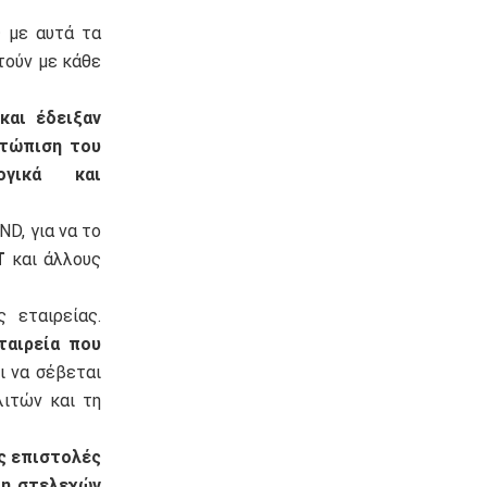
 με αυτά τα
τούν με κάθε
και έδειξαν
ετώπιση του
ογικά και
ND, για να το
Τ
και άλλους
 εταιρείας.
ταιρεία που
ει να σέβεται
λιτών και τη
ις επιστολές
ψη στελεχών