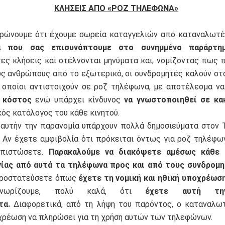
ΚΛΗΣΕΙΣ ΑΠΟ «ΡΟΖ ΤΗΛΕΦΩΝΑ»
ρώνουμε ότι έχουμε σωρεία καταγγελιών από καταναλωτ
α που σας επισυνάπτουμε στο συνημμένο παράρτημ
ες κλήσεις και στέλνονται μηνύματα και, νομίζοντας πως π
υς ανθρώπους από το εξωτερικό, οι συνδρομητές καλούν στ
ι οποίοι αντιστοιχούν σε ροζ τηλέφωνα, με αποτέλεσμα ν
 κόστος
ενώ υπάρχει κίνδυνος
να γνωστοποιηθεί σε κα
ός κατάλογος του κάθε κινητού.
ν την παρανομία υπάρχουν πολλά δημοσιεύματα στον Τ
. Αν έχετε αμφιβολία ότι πρόκειται όντως για ροζ τηλέφω
απιστώσετε.
Παρακαλούμε να διακόψετε αμέσως κάθε 
νίας από αυτά τα τηλέφωνα προς και από τους συνδρομ
προστατεύσετε όπως
έχετε τη νομική και ηθική υποχρέωση
νωρίζουμε, πολύ καλά, ότι
έχετε αυτή τη
τα.
Διαφορετικά, από τη λήψη του παρόντος, ο καταναλωτ
χρέωση να πληρώσει για τη χρήση αυτών των τηλεφώνων.