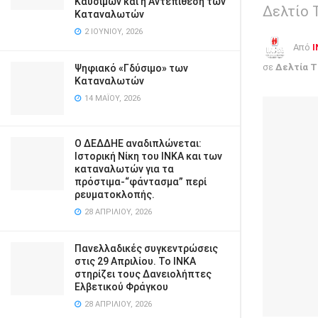
Καυσίμων και η Αντεπίθεση των
Δελτίο 
Καταναλωτών
2 ΙΟΥΝΊΟΥ, 2026
Από
I
σε
Δελτία 
Ψηφιακό «Γδύσιμο» των
Καταναλωτών
14 ΜΑΪ́ΟΥ, 2026
Ο ΔΕΔΔΗΕ αναδιπλώνεται:
Ιστορική Νίκη του ΙΝΚΑ και των
καταναλωτών για τα
πρόστιμα-“φάντασμα” περί
ρευματοκλοπής.
28 ΑΠΡΙΛΊΟΥ, 2026
Πανελλαδικές συγκεντρώσεις
στις 29 Απριλίου. Το ΙΝΚΑ
στηρίζει τους Δανειολήπτες
Ελβετικού Φράγκου
28 ΑΠΡΙΛΊΟΥ, 2026