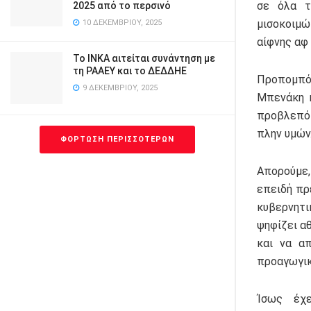
σε όλα τ
2025 από το περσινό
μισοκοιμώ
10 ΔΕΚΕΜΒΡΊΟΥ, 2025
αίφνης αφ
Το ΙΝΚΑ αιτείται συνάντηση με
τη ΡΑΑΕΥ και το ΔΕΔΔΗΕ
Προπομπό
9 ΔΕΚΕΜΒΡΊΟΥ, 2025
Μπενάκη κ
προβλεπό
πλην υμών
ΦΌΡΤΩΣΗ ΠΕΡΙΣΣΌΤΕΡΩΝ
Απορούμε,
επειδή πρ
κυβερνητι
ψηφίζει α
και να α
προαγωγικ
Ίσως έχε