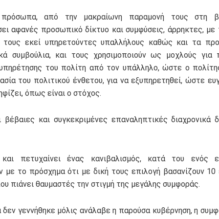
 πρόσωπα, από την μακραίωνη παραμονή τους στη βο
σει αφανές προσωπικό δίκτυο και συμφύσεις, άρρηκτες, με 
ι τους εκεί υπηρετούντες υπαλλήλους καθώς και τα προ
κά συμβούλια, και τους χρησιμοποιούν ως μοχλούς για 
υπηρέτησης του πολίτη από τον υπάλληλο, ώστε ο πολίτη
ασία του πολιτικού ένθετου, για να εξυπηρετηθεί, ώστε ε
φίζει, όπως είναι ο στόχος.
ι βέβαιες και συγκεκριμένες επαναληπτικές διαχρονικά 
και πετυχαίνει ένας κανιβαλισμός, κατά του ενός ε
 με το πρόσχημα ότι με δική τους επιλογή βασανίζουν 10
που πιάνει θαυμαστές την στιγμή της μεγάλης συμφοράς.
 δεν γεννήθηκε μόλις ανάλαβε η παρούσα κυβέρνηση, η συμ