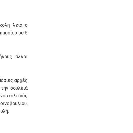
ύκολη λεία ο
ημοσίου σε 5
ήλους άλλοι
μόσιες αρχές
 την δουλειά
ασταλτικές
οινοβουλίου,
υλή.