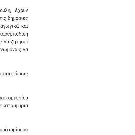
υλή, έχουν
τις δημόσιες
αγωγικά και
παρεμπόδιση
ς να ζητήσει
υγνωμόνως να
διαπιστώσεις
κατομμυρίου
 εκατομμύρια
φορά ωρίμασε