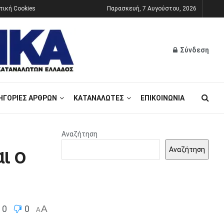
τική Cookies
Παρασκευή, 7 Αυγούστου, 2026
Σύνδεση
ΗΓΟΡΊΕΣ ΆΡΘΡΩΝ
ΚΑΤΑΝΑΛΩΤΈΣ
ΕΠΙΚΟΙΝΩΝΊΑ
Αναζήτηση
ι ο
Αναζήτηση
0
0
A
A