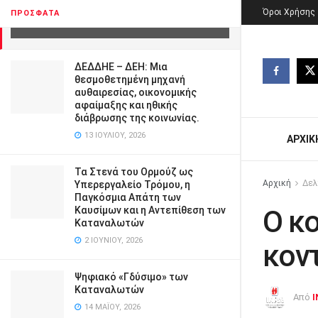
κοντός του οφθαλμός.
Όροι Χρήσης
ΠΡΌΣΦΑΤΑ
29 ΣΕΠΤΕΜΒΡΊΟΥ, 2011
ΔΕΔΔΗΕ – ΔΕΗ: Μια
θεσμοθετημένη μηχανή
αυθαιρεσίας, οικονομικής
αφαίμαξης και ηθικής
διάβρωσης της κοινωνίας.
13 ΙΟΥΛΊΟΥ, 2026
ΑΡΧΙΚ
Τα Στενά του Ορμούζ ως
Αρχική
Δελ
Υπερεργαλείο Τρόμου, η
Παγκόσμια Απάτη των
Καυσίμων και η Αντεπίθεση των
Ο κ
Καταναλωτών
2 ΙΟΥΝΊΟΥ, 2026
κον
Ψηφιακό «Γδύσιμο» των
Καταναλωτών
Από
I
14 ΜΑΪ́ΟΥ, 2026