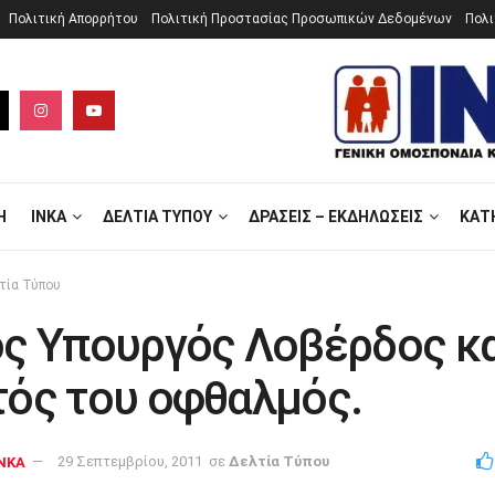
Πολιτική Aπορρήτου
Πολιτική Προστασίας Προσωπικών Δεδομένων
Πολι
Ή
ΙΝΚΑ
ΔΕΛΤΊΑ ΤΎΠΟΥ
ΔΡΆΣΕΙΣ – ΕΚΔΗΛΏΣΕΙΣ
ΚΑΤ
τία Τύπου
ος Υπουργός Λοβέρδος κα
τός του οφθαλμός.
NKA
29 Σεπτεμβρίου, 2011
σε
Δελτία Τύπου