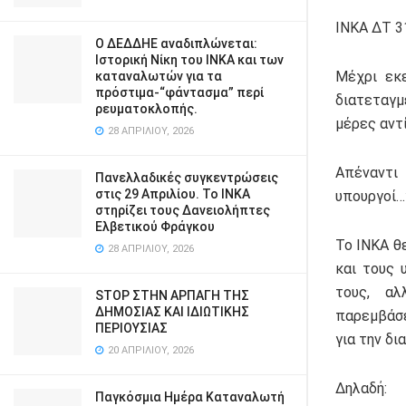
ΙΝΚΑ ΔΤ 3
Ο ΔΕΔΔΗΕ αναδιπλώνεται:
Ιστορική Νίκη του ΙΝΚΑ και των
Μέχρι εκε
καταναλωτών για τα
πρόστιμα-“φάντασμα” περί
διατεταγμ
ρευματοκλοπής.
μέρες αντί 6
28 ΑΠΡΙΛΊΟΥ, 2026
Απέναντι
Πανελλαδικές συγκεντρώσεις
στις 29 Απριλίου. Το ΙΝΚΑ
υπουργοί…
στηρίζει τους Δανειολήπτες
Ελβετικού Φράγκου
Το ΙΝΚΑ θ
28 ΑΠΡΙΛΊΟΥ, 2026
και τους 
τους, αλ
STOP ΣΤΗΝ ΑΡΠΑΓΗ ΤΗΣ
ΔΗΜΟΣΙΑΣ ΚΑΙ ΙΔΙΩΤΙΚΗΣ
παρεμβάσε
ΠΕΡΙΟΥΣΙΑΣ
για την δι
20 ΑΠΡΙΛΊΟΥ, 2026
Δηλαδή:
Παγκόσμια Ημέρα Καταναλωτή