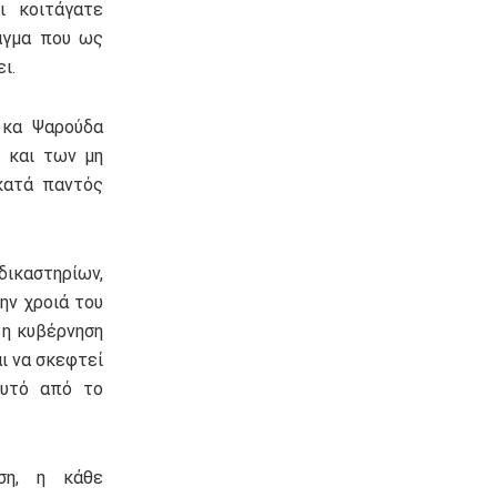
ι κοιτάγατε
ταγμα που ως
ι.
 κα Ψαρούδα
ς και των μη
κατά παντός
δικαστηρίων,
ην χροιά του
 η κυβέρνηση
ι να σκεφτεί
αυτό από το
ση, η κάθε