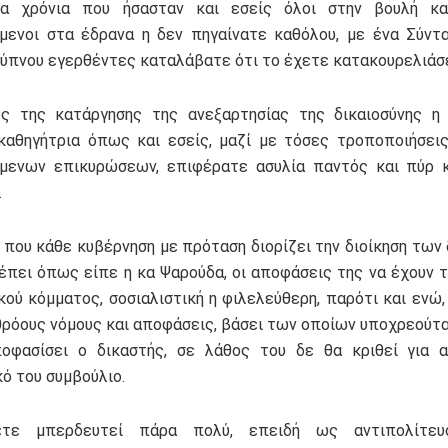
α χρόνια που ήσασταν και εσείς όλοι στην βουλή κα
μενοι στα έδρανα η δεν πηγαίνατε καθόλου, με ένα Σύν
 ύπνου εγερθέντες καταλάβατε ότι το έχετε κατακουρελιάσε
ς της κατάργησης της ανεξαρτησίας της δικαιοσύνης η
αθηγήτρια όπως και εσείς, μαζί με τόσες τροποποιήσει
μενων επικυρώσεων, επιφέρατε ασυλία παντός και πύρ 
.
 που κάθε κυβέρνηση με πρόταση διορίζει την διοίκηση των 
έπει όπως είπε η κα Ψαρούδα, οι αποφάσεις της να έχουν τ
κού κόμματος, σοσιαλιστική η φιλελεύθερη, παρότι και ενώ,
θρόους νόμους και αποφάσεις, βάσει των οποίων υποχρεούτα
ποφασίσει ο δικαστής, σε λάθος του δε θα κριθεί για 
ό του συμβούλιο.
τε μπερδευτεί πάρα πολύ, επειδή ως αντιπολίτευ