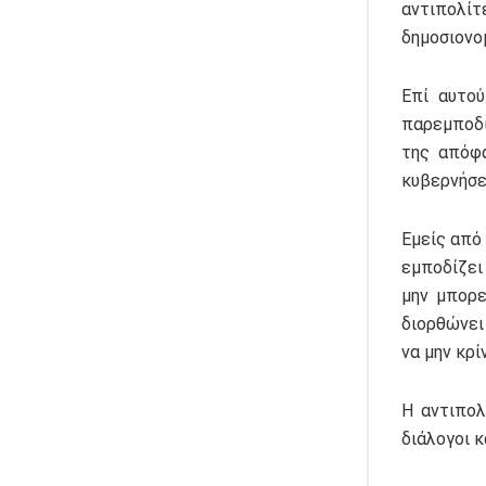
αντιπολί
δημοσιονο
Επί αυτού
παρεμποδί
της απόφα
κυβερνήσε
Εμείς από
εμποδίζει
μην μπορε
διορθώνει
να μην κρί
Η αντιπολ
διάλογοι 