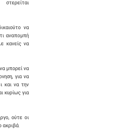
 στερείται
ικαιούτο να
ατι αναπομπή
λε κανείς να
να μπορεί να
νηση, για να
ι και να την
ι κυρίως για
ργο, ούτε οι
ο ακριβά.