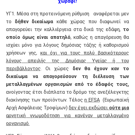
χωράφι!
ΥΓ1. Μέσα στη προτεινόμενη ρύθμιση αναφέρεται μεν
το
δήθεν δικαίωμα
κάθε χώρας που διαφωνεί να
απαγορεύει την καλλιέργεια στα δικά της εδάφη,
το
οποίο όμως είναι απατηλό
, καθώς η απαγόρευση θα
ισχύει μόνο για λόγους δημόσιας τάξης ή καθορισμού
χρήσεων γης,
και όχι για τους πολύ βασικότερους
λόγους απειλής της Δημόσιας Υγείας ή του
περιβάλλοντος
. Οι χώρες
δεν θα έχουν καν το
δικαίωμα να απαγορεύσουν τη διέλευση των
μεταλλαγμένων οργανισμών από το έδαφός τους,
ανοίγοντας έτσι διάπλατα το δρόμο της ανεξέλεγκτης
διακίνησης των προϊόντων. Τέλος
η EFSA
(Ευρωπαϊκή
Αρχή Ασφάλειας Τροφίμων)
δεν έχει εκδώσει
ούτε μια
αρνητική γνωμοδότηση για κανέναν μεταλλαγμένο
οργανισμό.