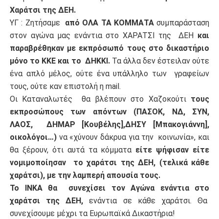
Χαράτσι της ΔΕΗ.
ΥΓ : Ζητήσαμε
από ΟΛΑ ΤΑ ΚΟΜΜΑΤΑ
συμπαράσταση
στον αγώνα μας ενάντια στο ΧΑΡΑΤΣΙ της ΔΕΗ
και
παραβρέθηκαν με εκπρόσωπό τους στο δικαστήριο
μόνο το ΚΚΕ και το ΔΗΚΚΙ.
Τα άλλα δεν έστειλαν ούτε
ένα απλό μέλος, ούτε ένα υπάλληλο των γραφείων
τους, ούτε καν επιστολή η mail.
Οι Καταναλωτές θα βλέπουν στο Χαζοκούτι
τους
εκπροσώπους των απόντων (ΠΑΣΟΚ, ΝΔ, ΣΥΝ,
ΛΑΟΣ, ΔΗΜΑΡ [Κουβέλης],ΔΗΣΥ [Μπακογιάννη],
οικολόγοι…)
να «χύνουν δάκρυα για την κοινωνία», και
θα ξέρουν, ότι αυτά τα κόμματα
είτε ψήφισαν είτε
νομιμοποίησαν το χαράτσι της ΔΕΗ, (τελικά κάθε
χαράτσι), με την λαμπερή απουσία τους.
Το ΙΝΚΑ θα συνεχίσει τον Αγώνα ενάντια στο
χαράτσι της ΔΕΗ,
ενάντια σε κάθε χαράτσι. Θα
συνεχίσουμε μέχρι τα Ευρωπαϊκά Δικαστήρια!