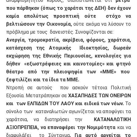
αναμφισβήτητου κύρους, διαπιστώνεται ότι
μέτρα
που πάρθηκαν (όπως το χαράτσι της ΔΕΗ) δεν έχουν
καμία απολύτως προοπτική ούτε στόχο να
βελτιώσουν την Οικονομία,
ούτε ακόμα να λύσουν το
πρόβλημα με τους δανειστές. Συνοψίζονται σε:
Ανεργία, τρομοκρατία, ακρίβεια, φόρους, χαράτσια,
κατάσχεση της Ατομικής Ιδιοκτησίας, δωρεάν
εκχώρηση της Εθνικής Περιουσίας, κενολογίες για
δήθεν «εξωστρέφειες και καινοτομίες» και φτηνό
θέατρο από την πλειοψηφία των «ΜΜΕ» που
ξεφτιλίζει και τα ίδια τα ΜΜΕ.
Ντροπή σε αυτούς που ασκούν τέτοια Πολιτική
Εξουσία. Μετατράπηκαν σε
ΧΑΣΑΠΗΔΕΣ ΤΩΝ ΟΝΕΙΡΩΝ
και των ΕΛΠΙΔΩΝ ΤΟΥ ΛΑΟΥ και ειδικά των νέων.
Το
σύνολο των καταναλωτών αγωνίζεται να αποφύγει τα
χαράτσια, να διατηρήσει την
ΚΑΤΑΝΑΛΩΤΙΚΗ
ΑΞΙΟΠΡΕΠΕΙΑ, να επαναφέρει την Νομιμότητα
και να
διαφυλάξει το Σύνταγμα
. Για αυτό αρνείται το