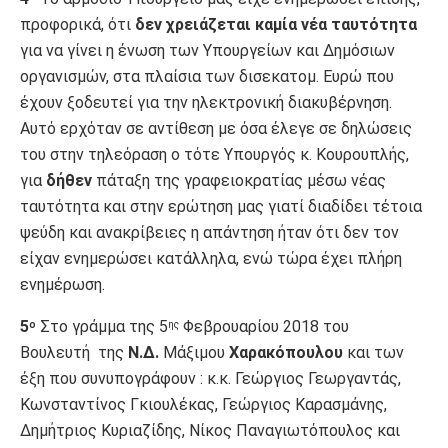
προφορικά, ότι
δεν χρειάζεται καμία νέα ταυτότητα
για να γίνει η ένωση των Υπουργείων και Δημόσιων
οργανισμών, στα πλαίσια των δισεκατομ. Ευρώ που
έχουν ξοδευτεί για την ηλεκτρονική διακυβέρνηση.
Αυτό ερχόταν σε αντίθεση με όσα έλεγε σε δηλώσεις
του στην τηλεόραση ο τότε Υπουργός κ. Κουρουπλής,
για
δήθεν
πάταξη της γραφειοκρατίας μέσω νέας
ταυτότητα και στην ερώτηση μας γιατί διαδίδει τέτοια
ψεύδη και ανακρίβειες η απάντηση ήταν ότι δεν τον
είχαν ενημερώσει κατάλληλα, ενώ τώρα έχει πλήρη
ενημέρωση.
5
Στο γράμμα της 5
Φεβρουαρίου 2018 του
ο
ης
Βουλευτή της
Ν.Δ.
Μάξιμου
Χαρακόπουλου
και των
έξη που συνυπογράφουν : κ.κ. Γεώργιος Γεωργαντάς,
Κωνσταντίνος Γκιουλέκας, Γεώργιος Καρασμάνης,
Δημήτριος Κυριαζίδης, Νίκος Παναγιωτόπουλος και