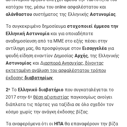
κατόχου της, μέσω του online ασφαλέστατου και
αλάνθαστου
συστήματος της Ελληνικής
Αστυνομίας
.
Το συγκεκριμένο δημοσίευμα
στοχοποιεί έμμεσα την
Ελληνική Αστυνομία
και για οποιαδήποτε
αναδημοσίευση από τα ΜΜΕ στο εξής πέσει στην
αντίληψη μας, θα προσφύγουμε στον
Εισαγγελέα
για
ψευδή είδηση εναντίον Δημοσίας
Αρχής
, της Ελληνικής
Αστυνομίας
και Δ
ιασπορά Ανησυχίας, δίνοντας
εκτεταμένη ανάλυση του ασφαλέστατου τρόπου
έκδοσης
διαβατηρίων
.
2
Το
Ελληνικό διαβατήριο
που συγκαταλέγεται το
ο
2017 στην 6
θέση αξιοπιστίας
παγκοσμίως ανοίγει
η
διάπλατα τις πόρτες για ταξίδια σε όλο σχεδόν τον
κόσμο χωρίς την ανάγκη έκδοσης βίζας.
Τα αναφερόμενα ότι οι
ΗΠΑ
θα επαναφέρουν την βίζα