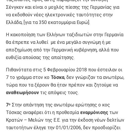
Σένγκεν και είναι ο μοχλός πίεσης της Γερμανίας για
να εκδοθούν νέες ηλεκτρονικές ταυτότητες στην
Ελλάδα, [για τα 350 εκατομμύρια Ευρώ].
Η κακοποίηση των Ελλήνων ταξιδιωτών στην Γερμανία
θα έπρεπε να λυθεί με ένα μεγάλο συγνώμη ή με
αποζημίωση από την Γερμανική κυβέρνηση, αλλά που
ευθιξία απούσας της απαίτησης.
Πιθανότατα στις 5 Φεβρουαρίου 2018 που έστειλαν οι
7 το γράμμα στον κο
Τόσκα
, δεν γνώριζαν τα ανωτέρω,
τώρα που τα ξέρουν θα ήταν πρέπον και ζητούμε να
αναθεωρήσουν
τις απόψεις τους.
7
Στην απάντηση της ανωτέρω ερώτησης ο κος
ο
Τόσκας αναφέρει ότι η προθεσμία
εναρμόνισης
των
Κρατών – Μελών της Ε.Ε. για την έκδοση νέων δελτίων
ταυτοτήτων έληγε την 01/01/2006, δεν προσδιορίζει