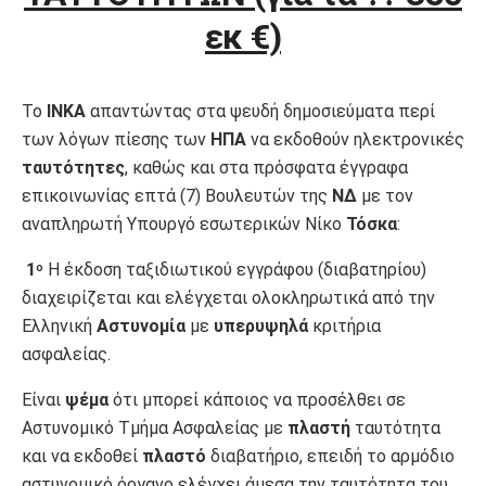
εκ €)
Το
ΙΝΚΑ
απαντώντας στα ψευδή δημοσιεύματα περί
των λόγων πίεσης των
ΗΠΑ
να εκδοθούν ηλεκτρονικές
ταυτότητες
, καθώς και στα πρόσφατα έγγραφα
επικοινωνίας επτά (7) Βουλευτών της
ΝΔ
με τον
αναπληρωτή Υπουργό εσωτερικών Νίκο
Τόσκα
:
1
Η έκδοση ταξιδιωτικού εγγράφου (διαβατηρίου)
ο
διαχειρίζεται και ελέγχεται ολοκληρωτικά από την
Ελληνική
Αστυνομία
με
υπερυψηλά
κριτήρια
ασφαλείας.
Είναι
ψέμα
ότι μπορεί κάποιος να προσέλθει σε
Αστυνομικό Τμήμα Ασφαλείας με
πλαστή
ταυτότητα
και να εκδοθεί
πλαστό
διαβατήριο, επειδή το αρμόδιο
αστυνομικό όργανο ελέγχει άμεσα την ταυτότητα του