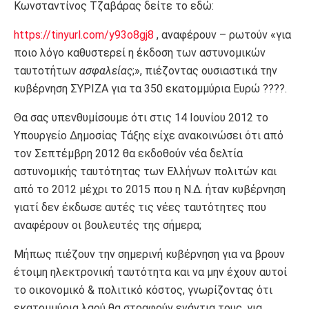
Κωνσταντίνος Τζαβάρας δείτε το εδώ:
https://tinyurl.com/y93o8gj8
, αναφέρουν – ρωτούν «για
ποιο λόγο καθυστερεί η έκδοση των αστυνομικών
ταυτοτήτων
ασφαλείας
;», πιέζοντας ουσιαστικά την
κυβέρνηση ΣΥΡΙΖΑ για τα 350 εκατομμύρια Ευρώ ????.
Θα σας υπενθυμίσουμε ότι στις 14 Ιουνίου 2012 το
Υπουργείο Δημοσίας Τάξης είχε ανακοινώσει ότι από
τον Σεπτέμβρη 2012 θα εκδοθούν νέα δελτία
αστυνομικής ταυτότητας των Ελλήνων πολιτών και
από το 2012 μέχρι το 2015 που η Ν.Δ. ήταν κυβέρνηση
γιατί δεν έκδωσε αυτές τις νέες ταυτότητες που
αναφέρουν οι βουλευτές της σήμερα;
Μήπως πιέζουν την σημερινή κυβέρνηση για να βρουν
έτοιμη ηλεκτρονική ταυτότητα και να μην έχουν αυτοί
το οικονομικό & πολιτικό κόστος, γνωρίζοντας ότι
εκατομμύρια λαού θα στραφούν ενάντια τους, για