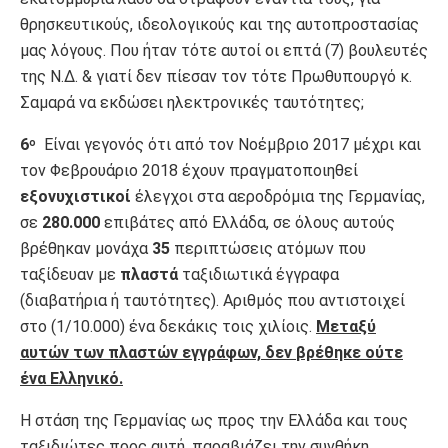
θρησκευτικούς, ιδεολογικούς και της αυτοπροστασίας
μας λόγους. Που ήταν τότε αυτοί οι επτά (7) βουλευτές
της Ν.Δ. & γιατί δεν πίεσαν τον τότε Πρωθυπουργό κ.
Σαμαρά να εκδώσει ηλεκτρονικές ταυτότητες;
6
Είναι γεγονός ότι από τον Νοέμβριο 2017 μέχρι και
ο
τον Φεβρουάριο 2018 έχουν πραγματοποιηθεί
εξονυχιστικοί
έλεγχοι στα αεροδρόμια της Γερμανίας,
σε
280.000
επιβάτες από Ελλάδα, σε όλους αυτούς
βρέθηκαν μονάχα
35
περιπτώσεις ατόμων που
ταξίδευαν με
πλαστά
ταξιδιωτικά έγγραφα
(διαβατήρια ή ταυτότητες). Αριθμός που αντιστοιχεί
στο (1/10.000) ένα δεκάκις τοις χιλίοις.
Μεταξύ
αυτών των πλαστών εγγράφων, δεν βρέθηκε ούτε
ένα Ελληνικό.
Η στάση της Γερμανίας ως προς την Ελλάδα και τους
ταξιδιώτες προς αυτή, παραβιάζει την συνθήκη