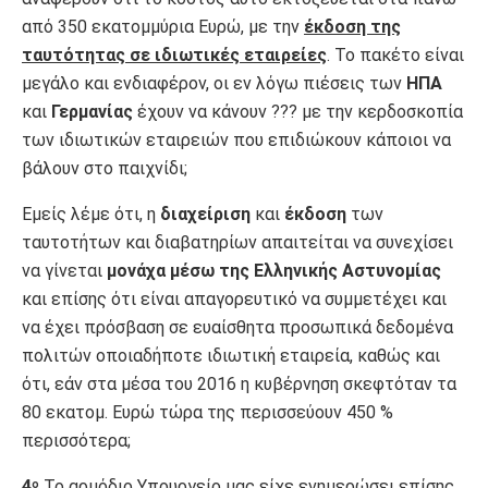
από 350 εκατομμύρια Ευρώ, με την
έκδοση της
ταυτότητας σε ιδιωτικές εταιρείες
. Το πακέτο είναι
μεγάλο και ενδιαφέρον, οι εν λόγω πιέσεις των
ΗΠΑ
και
Γερμανίας
έχουν να κάνουν ??? με την κερδοσκοπία
των ιδιωτικών εταιρειών που επιδιώκουν κάποιοι να
βάλουν στο παιχνίδι;
Εμείς λέμε ότι, η
διαχείριση
και
έκδοση
των
ταυτοτήτων και διαβατηρίων απαιτείται να συνεχίσει
να γίνεται
μονάχα μέσω της Ελληνικής Αστυνομίας
και επίσης ότι είναι απαγορευτικό να συμμετέχει και
να έχει πρόσβαση σε ευαίσθητα προσωπικά δεδομένα
πολιτών οποιαδήποτε ιδιωτική εταιρεία, καθώς και
ότι, εάν στα μέσα του 2016 η κυβέρνηση σκεφτόταν τα
80 εκατομ. Ευρώ τώρα της περισσεύουν 450 %
περισσότερα;
4
Το αρμόδιο Υπουργείο μας είχε ενημερώσει επίσης,
ο