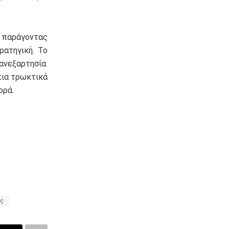
ς παράγοντας
ρατηγική. Το
ανεξαρτησία.
πια τρωκτικά
ορά.
ες