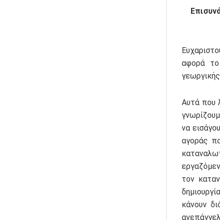
Επισυνά
Ευχαριστο
αφορά το 
γεωργικής
Αυτά που 
γνωρίζουμ
να εισάγο
αγοράς πο
καταναλω
εργαζόμεν
τον καταν
δημιουργί
κάνουν δ
ανεπάγγελ