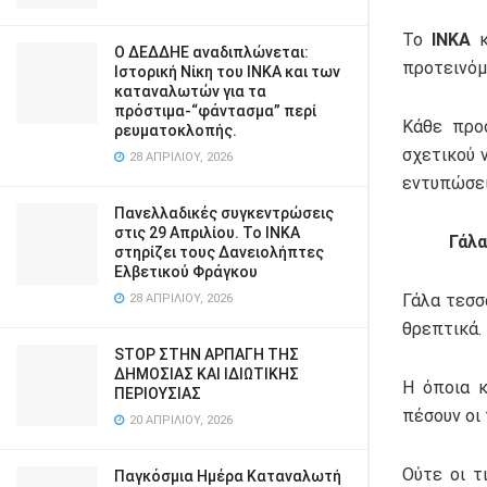
Το
ΙΝΚΑ
κ
Ο ΔΕΔΔΗΕ αναδιπλώνεται:
προτεινόμ
Ιστορική Νίκη του ΙΝΚΑ και των
καταναλωτών για τα
πρόστιμα-“φάντασμα” περί
Κάθε προσ
ρευματοκλοπής.
σχετικού 
28 ΑΠΡΙΛΊΟΥ, 2026
εντυπώσει
Πανελλαδικές συγκεντρώσεις
στις 29 Απριλίου. Το ΙΝΚΑ
Γάλα
στηρίζει τους Δανειολήπτες
Ελβετικού Φράγκου
Γάλα τεσσ
28 ΑΠΡΙΛΊΟΥ, 2026
θρεπτικά.
STOP ΣΤΗΝ ΑΡΠΑΓΗ ΤΗΣ
ΔΗΜΟΣΙΑΣ ΚΑΙ ΙΔΙΩΤΙΚΗΣ
Η όποια κ
ΠΕΡΙΟΥΣΙΑΣ
πέσουν οι 
20 ΑΠΡΙΛΊΟΥ, 2026
Ούτε οι τ
Παγκόσμια Ημέρα Καταναλωτή