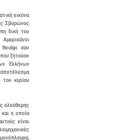
ατική εικόνα
ιος Σβορώνος
πη δική του
ι Αμερικάνοι
 θειάφι σαν
 που ζητούσε
ων Ελλήνων
ε αποτέλεσμα
 του κυρίου
ης ελεύθερης
 και η οποία
υτούς είναι
βιομηχανικές
μονόπλευρα,