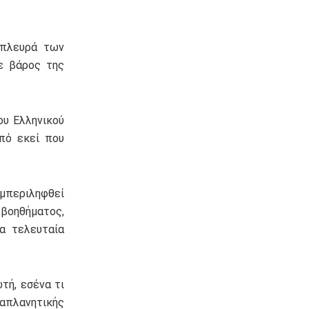
 πλευρά των
ε βάρος της
ου Ελληνικού
από εκεί που
υμπεριληφθεί
 βοηθήματος,
τα τελευταία
τή, εσένα τι
απλανητικής