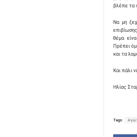
βλέπε τα 
Να μη ξεχ
επιβίωσης
θέμα είνα
Πρέπει όμ
και τα λα
Και πάλι 
Ηλίας Στα
Tags:
Αγώ