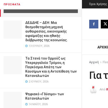
Για το γάλα.
Όροι Χρήσης
ΠΡΌΣΦΑΤΑ
28 ΜΑΡΤΊΟΥ, 2014
ΔΕΔΔΗΕ – ΔΕΗ: Μια
θεσμοθετημένη μηχανή
αυθαιρεσίας, οικονομικής
αφαίμαξης και ηθικής
διάβρωσης της κοινωνίας.
13 ΙΟΥΛΊΟΥ, 2026
ΑΡΧΙΚ
Τα Στενά του Ορμούζ ως
Αρχική
Fla
Υπερεργαλείο Τρόμου, η
Παγκόσμια Απάτη των
Καυσίμων και η Αντεπίθεση των
Για 
Καταναλωτών
2 ΙΟΥΝΊΟΥ, 2026
Από
I
Ψηφιακό «Γδύσιμο» των
Καταναλωτών
14 ΜΑΪ́ΟΥ, 2026