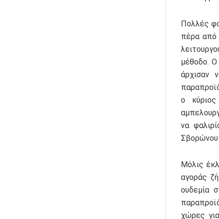
Πολλές φο
πέρα από 
λειτουργο
μέθοδο. Ο
άρχισαν 
παραπροϊό
ο κύριος
αμπελουργ
να φαλιρί
Σβορώνου 
Μόλις έκλ
αγοράς ζή
ουδεμία σ
παραπροϊό
χώρες για