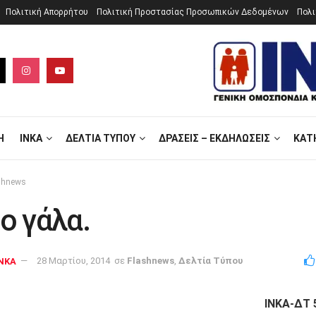
Πολιτική Aπορρήτου
Πολιτική Προστασίας Προσωπικών Δεδομένων
Πολι
Ή
ΙΝΚΑ
ΔΕΛΤΊΑ ΤΎΠΟΥ
ΔΡΆΣΕΙΣ – ΕΚΔΗΛΏΣΕΙΣ
ΚΑΤ
shnews
το γάλα.
NKA
28 Μαρτίου, 2014
σε
Flashnews
,
Δελτία Τύπου
ΙΝΚΑ-ΔΤ 