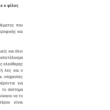
ε ο φίλος
θέματος που
τροφικής και
είς και όλοι
ε αποτέλεσμα
ης ελεύθερης
ή λες και ο
ι υπηρεσίες
φέρονται για
 το σύστημα
ίκανοι να το
τέρου είναι