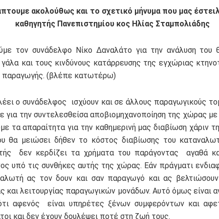
πτουμε ακολούθως και το σχετικό μήνυμα που μας έστειλ
καθηγητής Πανεπιστημίου κος Ηλίας Σταμπολιάδης
ύμε τον συνάδελφο Νίκο Δαναλάτο για την ανάλυση του 
γάλα και τους κινδύνους κατάρρευσης της εγχώριας κτηνο
 παραγωγής. (βλέπε κατωτέρω)
λέει ο συνάδελφος ισχύουν και σε άλλους παραγωγικούς τομ
ε για την συντελεσθείσα αποβιομηχανοποίηση της χώρας μ
υμε τα απαραίτητα για την καθημερινή μας διαβίωση χάριν τ
υ θα μειώσει δήθεν το κόστος διαβίωσης του καταναλωτ
τής δεν κερδίζει τα χρήματα του παράγοντας αγαθά κα
ος υπό τις συνθήκες αυτής της χώρας. Εάν πράγματι ενδια
αλωτή ας τον δουν και σαν παραγωγό και ας βελτιώσουν
ας και λειτουργίας παραγωγικών μονάδων. Αυτό όμως είναι αν
ιότι αφενός είναι υπηρέτες ξένων συμφερόντων και αφε
τοι και δεν έχουν δουλέψει ποτέ στη ζωή τους.