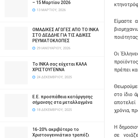
– 15 Μαρτίου 2026
κτηνοτρόφ
13 ΜΑΡΤΊΟΥ, 2026
Είμαστε 
βιομηχανι
ΟΜΑΔΙΚΕΣ ΑΓΩΓΕΣ ΑΠΟ ΤΟ ΙΝΚΑ
ΣΤΟ ΔΕΔΔΗΕ ΓΙΑ ΤΙΣ ΑΔΙΚΕΣ
ποιότητας 
ΡΕΥΜΑΤΟΚΛΟΠΕΣ
29 ΙΑΝΟΥΑΡΊΟΥ, 2026
Οι Έλληνε
προϊόντος
Το ΙΝΚΑ σας εύχεται ΚΑΛΑ
πρέπει κα
ΧΡΙΣΤΟΥΓΕΝΝΑ
24 ΔΕΚΕΜΒΡΊΟΥ, 2025
Θεωρούμε 
στο ίδιο 
Ε.Ε. προσπάθεια κατάργησης
αποτελεί 
σήμανσης στα μεταλλαγμένα
χρόνια, π
18 ΔΕΚΕΜΒΡΊΟΥ, 2025
Η δημοσιο
16-20% ακριβότερο το
σε νοιάζ
Χριστουγεννιάτικο τραπέζι