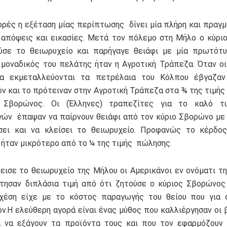
ρές η εξέταση μίας περίπτωσης δίνει μία πλήρη και πραγμ
απόψεις και εικασίες. Μετά τον πόλεμο στη Μήλο ο κύρ
ύσε το θειωρυχείο και παρήγαγε θειάφι με μία πρωτότυ
 μοναδικός του πελάτης ήταν η Αγροτική Τράπεζα. Όταν ο
να εκμεταλλεύονται τα πετρέλαια του Κόλπου έβγαζαν
ν και το πρότειναν στην Αγροτική Τράπεζα στα ¾ της τιμής
 Σβορώνος. Οι (Έλληνες) τραπεζίτες για το καλό τ
ών έπαψαν να παίρνουν θειάφι από τον κύριο Σβορώνο μ
σει και να κλείσει το θειωρυχείο. Προφανώς το κέρδος
ήταν μικρότερο από το ¼ της τιμής πώλησης.
εισε το θειωρυχείο της Μήλου οι Αμερικάνοι εν ονόματι τ
τησαν διπλάσια τιμή από ότι ζητούσε ο κύριος Σβορώνος
χέση είχε με το κόστος παραγωγής του θείου που για α
ν.Η ελεύθερη αγορά είναι ένας μύθος που καλλιέργησαν οι 
 να εξάγουν τα προϊόντα τους και που τον εφαρμόζουν 