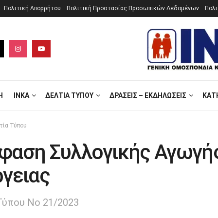
Πολιτική Aπορρήτου
Πολιτική Προστασίας Προσωπικών Δεδομένων
Πολι
Ή
ΙΝΚΑ
ΔΕΛΤΊΑ ΤΎΠΟΥ
ΔΡΆΣΕΙΣ – ΕΚΔΗΛΏΣΕΙΣ
ΚΑΤ
τία Τύπου
φαση Συλλογικής Αγωγή
ργειας
Τύπου Νο 21/2023