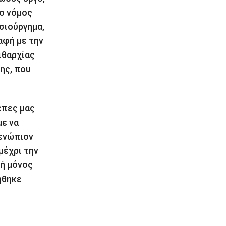
 ο νόμος
οσιούργημα,
αφή με την
ιθαρχίας
ης, που
έπες μας
με να
 ενώπιον
μέχρι την
τή μόνος
ήθηκε