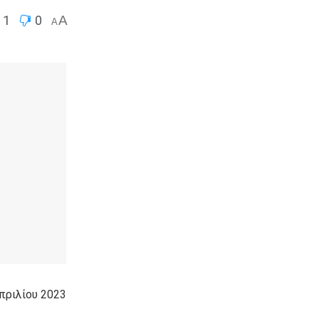
1
0
A
A
πριλίου 2023