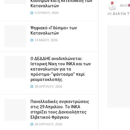
Καυσίμων και η Αντεπίθεση των
Από
I
Καταναλωτών
2 ΙΟΥΝΊΟΥ, 2026
σε
Δελτία 
Ψηφιακό «Γδύσιμο» των
Καταναλωτών
14 ΜΑΪ́ΟΥ, 2026
Ο ΔΕΔΔΗΕ αναδιπλώνεται:
Ιστορική Νίκη του ΙΝΚΑ και των
καταναλωτών για τα
πρόστιμα-“φάντασμα” περί
ρευματοκλοπής.
28 ΑΠΡΙΛΊΟΥ, 2026
Πανελλαδικές συγκεντρώσεις
στις 29 Απριλίου. Το ΙΝΚΑ
στηρίζει τους Δανειολήπτες
Ελβετικού Φράγκου
28 ΑΠΡΙΛΊΟΥ, 2026