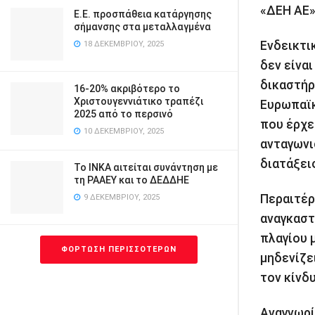
«ΔΕΗ ΑΕ»
Ε.Ε. προσπάθεια κατάργησης
σήμανσης στα μεταλλαγμένα
Ενδεικτι
18 ΔΕΚΕΜΒΡΊΟΥ, 2025
δεν είνα
δικαστήρ
16-20% ακριβότερο το
Χριστουγεννιάτικο τραπέζι
Ευρωπαϊκ
2025 από το περσινό
που έρχε
10 ΔΕΚΕΜΒΡΊΟΥ, 2025
ανταγωνι
διατάξει
Το ΙΝΚΑ αιτείται συνάντηση με
τη ΡΑΑΕΥ και το ΔΕΔΔΗΕ
Περαιτέρ
9 ΔΕΚΕΜΒΡΊΟΥ, 2025
αναγκαστ
πλαγίου μ
ΦΌΡΤΩΣΗ ΠΕΡΙΣΣΌΤΕΡΩΝ
μηδενίζε
τον κίνδ
Αναγνωρί