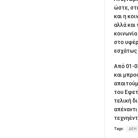
ώστε, στ
και η κοι
αλλά και
κοινωνία
στο υφέρ
εσχάτως 
Από 01-0
και μπρο
απαιτούμ
του Εφετ
τελική δ
απέναντι
τεχνηέντ
Tags:
ΔΕΗ