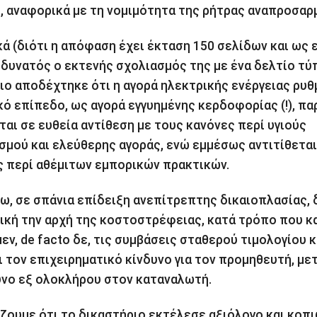
, αναφορικά με τη νομιμότητα της ρήτρας αναπροσαρ
κά (διότι η απόφαση έχει έκταση 150 σελίδων και ως 
ι δυνατός ο εκτενής σχολιασμός της με ένα δελτίο τύπ
ιο αποδέχτηκε ότι η αγορά ηλεκτρικής ενέργειας ρυθ
ό επίπεδο, ως αγορά εγγυημένης κερδοφορίας (!), πα
ται σε ευθεία αντίθεση με τους κανόνες περί υγιούς
σμού και ελεύθερης αγοράς, ενώ εμμέσως αντιτίθεται 
ς περί αθέμιτων εμπορικών πρακτικών.
ω, σε σπάνια επίδειξη ανεπίτρεπτης δικαιοπλασίας, 
ική την αρχή της κοστοστρέφειας, κατά τρόπο που κ
εν, de facto δε, τις συμβάσεις σταθερού τιμολογίου κ
ι τον επιχειρηματικό κίνδυνο για τον προμηθευτή, μ
υνο εξ ολοκλήρου στον καταναλωτή.
ζουμε ότι το δικαστήριο εκτέλεσε αξιόλογο και κοπι