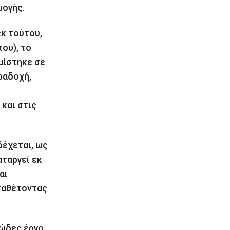
μογής.
εκ τούτου,
ου), το
μίστηκε σε
ραδοχή,
και στις
δέχεται, ως
αταργεί εκ
αι
εταθέτοντας
ώδες έργο,