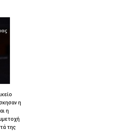
ικείο
σκησαν η
αι η
μμετοχή
τά της