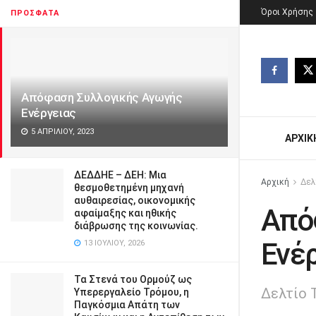
Όροι Χρήσης
ΠΡΌΣΦΑΤΑ
Απόφαση Συλλογικής Αγωγής
Ενέργειας
5 ΑΠΡΙΛΊΟΥ, 2023
ΑΡΧΙΚ
ΔΕΔΔΗΕ – ΔΕΗ: Μια
Αρχική
Δελ
θεσμοθετημένη μηχανή
αυθαιρεσίας, οικονομικής
Από
αφαίμαξης και ηθικής
διάβρωσης της κοινωνίας.
Ενέ
13 ΙΟΥΛΊΟΥ, 2026
Τα Στενά του Ορμούζ ως
Δελτίο 
Υπερεργαλείο Τρόμου, η
Παγκόσμια Απάτη των